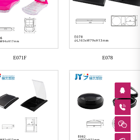
E071F
E078
在
联
微