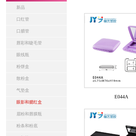
新品
口红管
口腊管
唇彩和睫毛管
眼线瓶
粉饼盒
散粉盒
气垫盒
E044A
眼影和腮红盒
眉粉和唇膜瓶
粉条和粉底