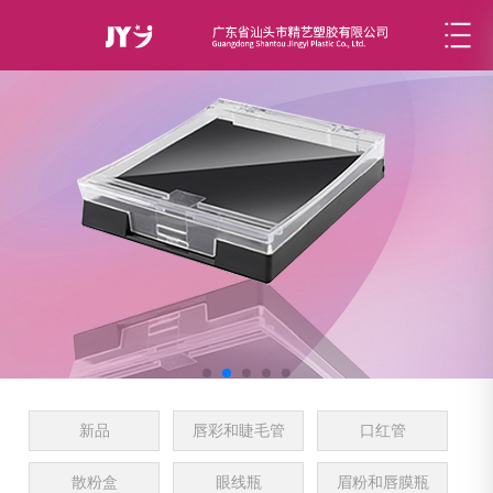
新品
唇彩和睫毛管
口红管
散粉盒
眼线瓶
眉粉和唇膜瓶